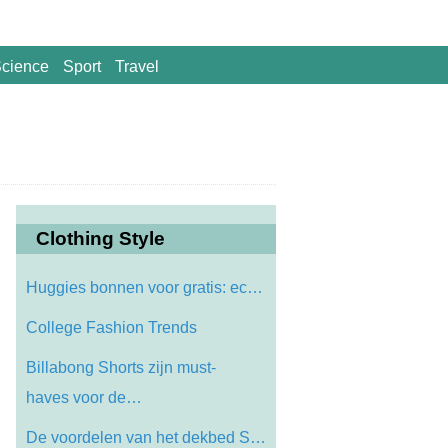
cience
Sport
Travel
Clothing Style
Huggies bonnen voor gratis: economische …
College Fashion Trends
Billabong Shorts zijn must-
haves voor de…
De voordelen van het dekbed Sets Over Be…