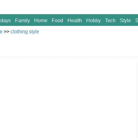
idays
Family
Home
Food
Health
Hobby
Tech
Style
S
le
>>
clothing style