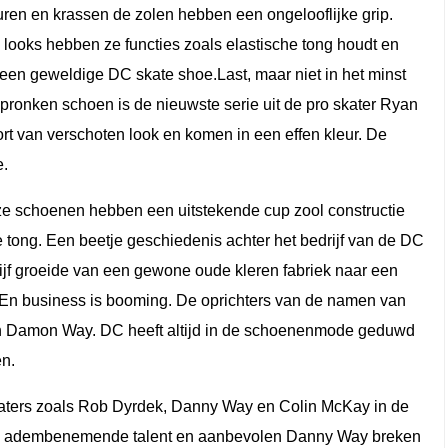
ren en krassen de zolen hebben een ongelooflijke grip.
 looks hebben ze functies zoals elastische tong houdt en
 een geweldige DC skate shoe.Last, maar niet in het minst
 pronken schoen is de nieuwste serie uit de pro skater Ryan
 van verschoten look en komen in een effen kleur. De
e.
ze schoenen hebben een uitstekende cup zool constructie
 tong. Een beetje geschiedenis achter het bedrijf van de DC
jf groeide van een gewone oude kleren fabriek naar een
jf. En business is booming. De oprichters van de namen van
 en Damon Way. DC heeft altijd in de schoenenmode geduwd
en.
katers zoals Rob Dyrdek, Danny Way en Colin McKay in de
de adembenemende talent en aanbevolen Danny Way breken