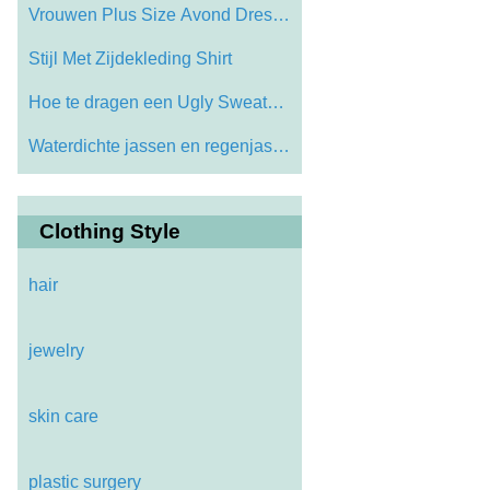
Vrouwen Plus Size Avond Dresses
Stijl Met Zijdekleding Shirt
Hoe te dragen een Ugly Sweater van Kerst…
Waterdichte jassen en regenjassen, Plus …
Clothing Style
hair
jewelry
skin care
plastic surgery