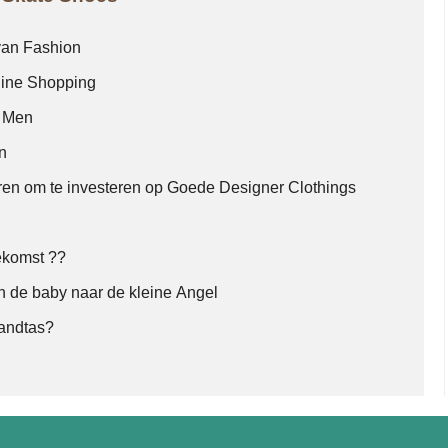
van Fashion
ine Shopping
r Men
n
en om te investeren op Goede Designer Clothings
oekomst ??
n de baby naar de kleine Angel
handtas?