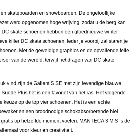
en skateboarden en snowboarden. De ongelooflijke
ezet werd opgenomen hoge wrijving, zodat u de berg kan
aar DC skate schoenen hebben een gloednieuwe winter
euwe killer DC skate schoenen. Ieder je voorbij zal staren je
hoenen. Met de geweldige graphics en de opvallende felle
eerser van de wereld, terwijl het dragen van DC skate
k vind zijn de Gallent S SE met zijn levendige blauwe
 Suede Plus het is een favoriet van het ras. Het volgende
de keuze op de top vier schoenen. Het is een echte
 bewaker en een broodnodige schokabsorberende hiel
 en gratis op hetzelfde moment voelen. MANTECA 3 M S is de
lemaal voor kleur en creativiteit.