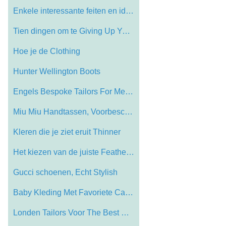
Enkele interessante feiten en ideeën vo…
Tien dingen om te Giving Up Your Designe…
Hoe je de Clothing
Hunter Wellington Boots
Engels Bespoke Tailors For Men Suits
Miu Miu Handtassen, Voorbeschouwing Fall…
Kleren die je ziet eruit Thinner
Het kiezen van de juiste Feather Duster …
Gucci schoenen, Echt Stylish
Baby Kleding Met Favoriete Cartoon Chara…
Londen Tailors Voor The Best Of Mens Sui…