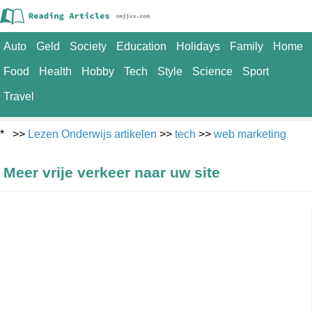
Auto
Geld
Society
Education
Holidays
Family
Home
Food
Health
Hobby
Tech
Style
Science
Sport
Travel
* >>
Lezen Onderwijs artikelen
>>
tech
>>
web marketing
Meer vrije verkeer naar uw site