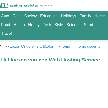
Auto
Geld
Society
Education
Holidays
Family
Home
Food
Health
Hobby
Tech
Style
Science
Sport
Travel
* >>
Lezen Onderwijs artikelen
>>
home
>>
home security
Het kiezen van een Web Hosting Service