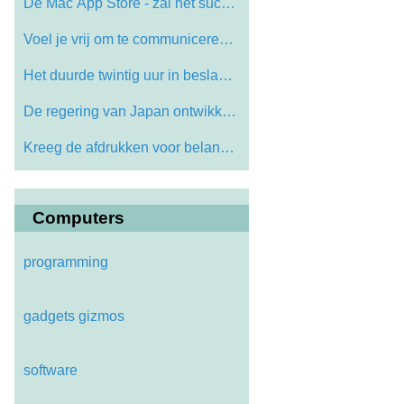
De Mac App Store - zal het succesvolle
Voel je vrij om te communiceren met grat…
Het duurde twintig uur in beslag en dat …
De regering van Japan ontwikkelt Compute…
Kreeg de afdrukken voor belangrijke opdr…
Computers
programming
gadgets gizmos
software