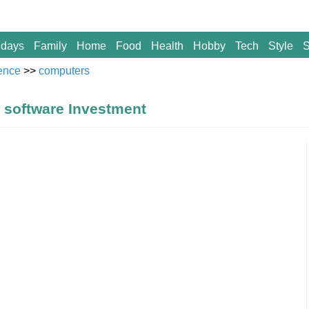
idays
Family
Home
Food
Health
Hobby
Tech
Style
S
ence
>>
computers
 software Investment