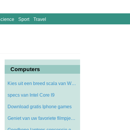
cience
Sport
Travel
Computers
Kies uit een breed scala van Web Hosting…
specs van Intel Core I9
Download gratis Iphone games
Geniet van uw favoriete filmpjes Apple T…
Goedkope laptops concessie en Markdown O…