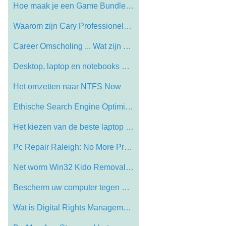
Hoe maak je een Game Bundle Goedkoop kri…
Waarom zijn Cary Professionele Cary Comp…
Career Omscholing ... Wat zijn de mogeli…
Desktop, laptop en notebooks Computers
Het omzetten naar NTFS Now
Ethische Search Engine Optimization Tech…
Het kiezen van de beste laptop Computer
Pc Repair Raleigh: No More Probleem Ahea…
Net worm Win32 Kido Removal - Instructio…
Bescherm uw computer tegen Virus
Wat is Digital Rights Management (DRM)?