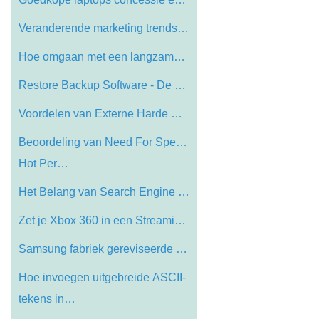
Veranderende marketing trends in de VS m…
Hoe omgaan met een langzame Computer
Restore Backup Software - De belangrijks…
Voordelen van Externe Harde Drives
Beoordeling van Need For Speed ​​
Hot Per…
Het Belang van Search Engine Marketing i…
Zet je Xbox 360 in een Streaming Netflix…
Samsung fabriek gereviseerde Laptop /Int…
Hoe invoegen uitgebreide ASCII-
tekens in…