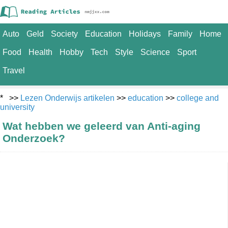
Auto
Geld
Society
Education
Holidays
Family
Home
Food
Health
Hobby
Tech
Style
Science
Sport
Travel
* >>
Lezen Onderwijs artikelen
>>
education
>>
college and
university
Wat hebben we geleerd van Anti-aging
Onderzoek?