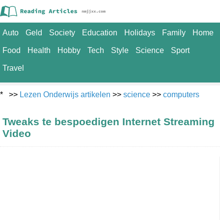
Auto
Geld
Society
Education
Holidays
Family
Home
Food
Health
Hobby
Tech
Style
Science
Sport
Travel
* >>
Lezen Onderwijs artikelen
>>
science
>>
computers
Tweaks te bespoedigen Internet Streaming
Video