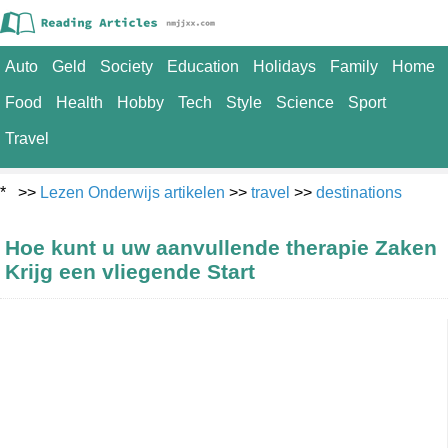
Auto
Geld
Society
Education
Holidays
Family
Home
Food
Health
Hobby
Tech
Style
Science
Sport
Travel
* >>
Lezen Onderwijs artikelen
>>
travel
>>
destinations
Hoe kunt u uw aanvullende therapie Zaken
Krijg een vliegende Start