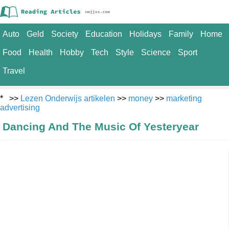
Auto
Geld
Society
Education
Holidays
Family
Home
Food
Health
Hobby
Tech
Style
Science
Sport
Travel
* >>
Lezen Onderwijs artikelen
>>
money
>>
marketing
advertising
Dancing And The Music Of Yesteryear